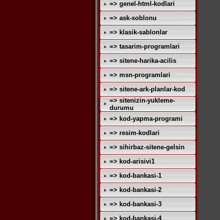
=> genel-html-kodlari
=> ask-soblonu
=> klasik-sablonlar
=> tasarim-programlari
=> sitene-harika-acilis
=> msn-programlari
=> sitene-ark-planlar-kod
=> sitenizin-yukleme-
durumu
=> kod-yapma-programi
=> resim-kodlari
=> sihirbaz-sitene-gelsin
=> kod-arisivi1
=> kod-bankasi-1
=> kod-bankasi-2
=> kod-bankasi-3
=> kod-bankasi-4