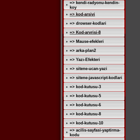
=> kendi-radyonu-kendin-
koy
=> kod-arsivi
=> drowser-kodlari
=> Kod-arvrisi-8
=> Mause-efekleri
=> arka-plan2
=> Yazı-Efekteri
=> sitene-ucan-yazi
=> sitene-javascript-kodlari
=> kod-kutusu-3
=> kod-kutusu-5
=> kod-kutusu-6
=> kod-kutusu-8
=> kod-kutusu-10
=> acilis-sayfasi-yaptirma-
kodu