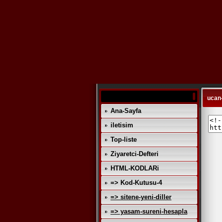
ucan-
Ana-Sayfa
iletisim
Top-liste
Ziyaretci-Defteri
HTML-KODLARi
=> Kod-Kutusu-4
=> sitene-yeni-diller
=> yasam-sureni-hesapla