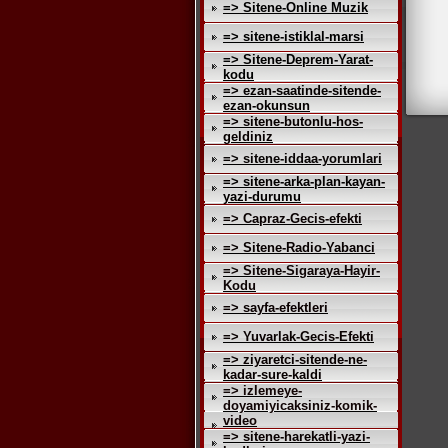
=> Sitene-Online Muzik
=> sitene-istiklal-marsi
=> Sitene-Deprem-Yarat-
kodu
=> ezan-saatinde-sitende-
ezan-okunsun
=> sitene-butonlu-hos-
geldiniz
=> sitene-iddaa-yorumlari
=> sitene-arka-plan-kayan-
yazi-durumu
=> Capraz-Gecis-efekti
=> Sitene-Radio-Yabanci
=> Sitene-Sigaraya-Hayir-
Kodu
=> sayfa-efektleri
=> Yuvarlak-Gecis-Efekti
=> ziyaretci-sitende-ne-
kadar-sure-kaldi
=> izlemeye-
doyamiyicaksiniz-komik-
video
=> sitene-harekatli-yazi-