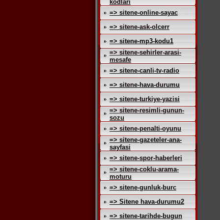
kodlari
=> sitene-online-sayac
=> sitene-ask-olcerr
=> sitene-mp3-kodu1
=> sitene-sehirler-arasi-
mesafe
=> sitene-canli-tv-radio
=> sitene-hava-durumu
=> sitene-turkiye-yazisi
=> sitene-resimli-gunun-
sozu
=> sitene-penalti-oyunu
=> sitene-gazeteler-ana-
sayfasi
=> sitene-spor-haberleri
=> sitene-coklu-arama-
moturu
=> sitene-gunluk-burc
=> Sitene hava-durumu2
=> sitene-tarihde-bugun