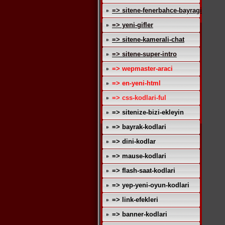
=> sitene-fenerbahce-bayragi
=> yeni-gifler
=> sitene-kamerali-chat
=> sitene-super-intro
=> wepmaster-araci
=> en-yeni-html
=> css-kodlari-ful
=> sitenize-bizi-ekleyin
=> bayrak-kodlari
=> dini-kodlar
=> mause-kodlari
=> flash-saat-kodlari
=> yep-yeni-oyun-kodlari
=> link-efekleri
=> banner-kodlari