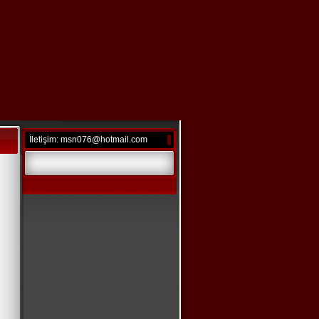
İletişim: msn076@hotmail.com