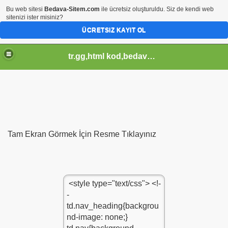
Bu web sitesi
Bedava-Sitem.com
ile ücretsiz oluşturuldu. Siz de kendi web
sitenizi ister misiniz?
ÜCRETSIZ KAYIT OL
tr.gg,html kod,bedava-sitem,css kod,pagerank sorgula,tr.gg soblonlar,css design,
Tam Ekran Görmek İçin Resme Tıklayınız