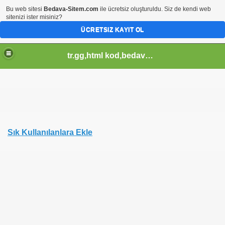
Bu web sitesi
Bedava-Sitem.com
ile ücretsiz oluşturuldu. Siz de kendi web
sitenizi ister misiniz?
ÜCRETSIZ KAYIT OL
tr.gg,html kod,bedava-sitem,css kod,pagerank sorgula,tr.gg soblonlar,css design,
Sık Kullanılanlara Ekle