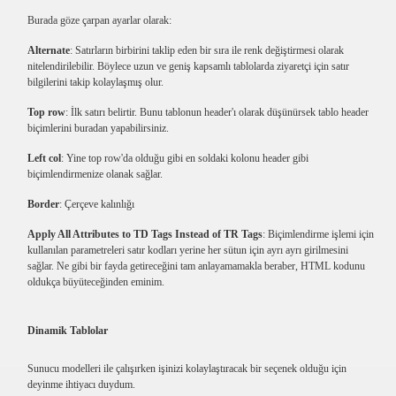
Burada göze çarpan ayarlar olarak:
Alternate
: Satırların birbirini taklip eden bir sıra ile renk değiştirmesi olarak
nitelendirilebilir. Böylece uzun ve geniş kapsamlı tablolarda ziyaretçi için satır
bilgilerini takip kolaylaşmış olur.
Top row
: İlk satırı belirtir. Bunu tablonun header'ı olarak düşünürsek tablo header
biçimlerini buradan yapabilirsiniz.
Left col
: Yine top row'da olduğu gibi en soldaki kolonu header gibi
biçimlendirmenize olanak sağlar.
Border
: Çerçeve kalınlığı
Apply All Attributes to TD Tags Instead of TR Tags
: Biçimlendirme işlemi için
kullanılan parametreleri satır kodları yerine her sütun için ayrı ayrı girilmesini
sağlar. Ne gibi bir fayda getireceğini tam anlayamamakla beraber, HTML kodunu
oldukça büyüteceğinden eminim.
Dinamik Tablolar
Sunucu modelleri ile çalışırken işinizi kolaylaştıracak bir seçenek olduğu için
deyinme ihtiyacı duydum.