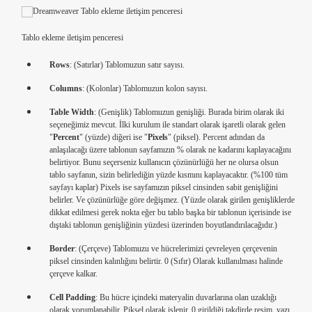
Tablo ekleme iletişim penceresi
Rows
: (Satırlar) Tablomuzun satır sayısı.
Columns
: (Kolonlar) Tablomuzun kolon sayısı.
Table Width
: (Genişlik) Tablomuzun genişliği. Burada birim olarak iki
seçeneğimiz mevcut. İlki kurulum ile standart olarak işaretli olarak gelen
"
Percent
" (yüzde) diğeri ise "
Pixels
" (piksel). Percent adından da
anlaşılacağı üzere tablonun sayfamızın % olarak ne kadarını kaplayacağını
belirtiyor. Bunu seçerseniz kullanıcın çözünürlüğü her ne olursa olsun
tablo sayfanın, sizin belirlediğin yüzde kısmını kaplayacaktır. (%100 tüm
sayfayı kaplar) Pixels ise sayfamızın piksel cinsinden sabit genişliğini
belirler. Ve çözünürlüğe göre değişmez. (Yüzde olarak girilen genişliklerde
dikkat edilmesi gerek nokta eğer bu tablo başka bir tablonun içerisinde ise
dıştaki tablonun genişliğinin yüzdesi üzerinden boyutlandırılacağıdır.)
Border
: (Çerçeve) Tablomuzu ve hücrelerimizi çevreleyen çerçevenin
piksel cinsinden kalınlığını belirtir. 0 (Sıfır) Olarak kullanılması halinde
çerçeve kalkar.
Cell Padding
: Bu hücre içindeki materyalin duvarlarına olan uzaklığı
olarak yorumlanabilir. Piksel olarak işlenir. 0 girildiği takdirde resim, yazı