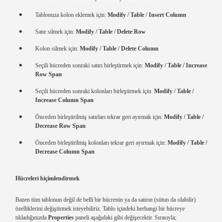
Tablonuza kolon eklemek için:
Modify / Table / Insert Column
Satır silmek için:
Modify / Table / Delete Row
Kolon silmek için:
Modify / Table / Delete Column
Seçili hücreden sonraki satırı birleştirmek için:
Modify / Table / Increase
Row Span
Seçili hücreden sonraki kolonları birleştirmek için:
Modify / Table /
Increase Column Span
Önceden birleştirilmiş satırları tekrar geri ayırmak için:
Modify / Table /
Decrease Row Span
Önceden birleştirilmiş kolonları tekrar geri ayırmak için:
Modify / Table /
Decrease Column Span
Hücreleri biçimlendirmek
Bazen tüm tablonun değil de belli bir hücrenin ya da satırın (sütun da olabilir)
özelliklerini değiştirmek isteyebiliriz. Tablo içindeki herhangi bir hücreye
tıkladığınızda
Properties
paneli aşağıdaki gibi değişecektir. Sırasıyla;