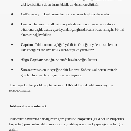
gibi içerik hücre duvarlarına bitişik bir durumda görünür.
Cell Spacing
: Piksel cinsinden hücreler arası boşluğu ifade eder.
Header
: Tablomuzun ilk satırını yada ilk sütununu yada hem satır ve
sütununu başlık olarak ayarlayarak, içeriğimizin daha kolay anlaşılır bir hal
almasını sağlayabiliriz.
Caption
: Tablomuzun başlığı diyebiliriz. Örneğin üyelerin isimlerinin
listelendiği bir tabloya başlık olarak üyeler yazabiliriz.
Align Caption
: başlığın ne tarafa hizalanacağını belirtir.
Summary
: tablonun içeriğine dair bir özet. Sadece kod görünümünde
calismak
görülebilir ziyaretçiler için bir anlam taşımaz.
Temel ayarları bu şekilde yaptıktan sonra
OK
'e tıklayarak tablonuzu sayfaya
ekleyebilirsiniz.
Tabloları biçimlendirmek
Tablomuzu sayfamıza eklediğimize göre şimdide
Properties
(Eski adı ile Properties
Inspector) panelinden tablomuza ilişkin ayrıntılı ayarları nasıl yapacağımıza bir göz
atalım.