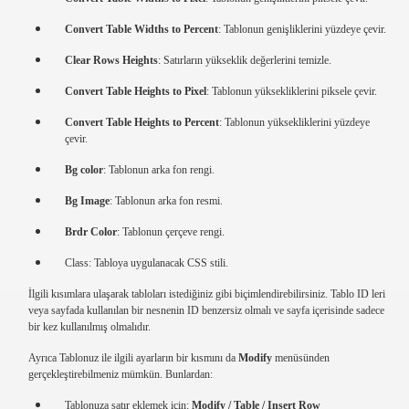
Convert Table Widths to Percent
: Tablonun genişliklerini yüzdeye çevir.
Clear Rows Heights
: Satırların yükseklik değerlerini temizle.
Convert Table Heights to Pixel
: Tablonun yüksekliklerini piksele çevir.
Convert Table Heights to Percent
: Tablonun yüksekliklerini yüzdeye
çevir.
Bg color
: Tablonun arka fon rengi.
Bg Image
: Tablonun arka fon resmi.
Brdr Color
: Tablonun çerçeve rengi.
Class: Tabloya uygulanacak CSS stili.
İlgili kısımlara ulaşarak tabloları istediğiniz gibi biçimlendirebilirsiniz. Tablo ID leri
veya sayfada kullanılan bir nesnenin ID benzersiz olmalı ve sayfa içerisinde sadece
bir kez kullanılmış olmalıdır.
Ayrıca Tablonuz ile ilgili ayarların bir kısmını da
Modify
menüsünden
gerçekleştirebilmeniz mümkün. Bunlardan:
Tablonuza satır eklemek için:
Modify / Table / Insert Row