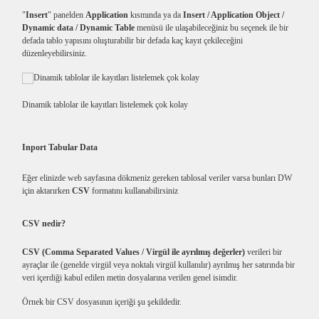
"
Insert
" panelden
Application
kısmında ya da
Insert / Application Object /
Dynamic data / Dynamic Table
menüsü ile ulaşabileceğiniz bu seçenek ile bir
defada tablo yapısını oluşturabilir bir defada kaç kayıt çekileceğini
düzenleyebilirsiniz.
Dinamik tablolar ile kayıtları listelemek çok kolay
Inport Tabular Data
Eğer elinizde web sayfasına dökmeniz gereken tablosal veriler varsa bunları DW
için aktarırken
CSV
formatını kullanabilirsiniz
CSV nedir?
CSV (Comma Separated Values / Virgül ile ayrılmış değerler)
verileri bir
ayraçlar ile (genelde virgül veya noktalı virgül kullanılır) ayrılmış her satırında bir
veri içerdiği kabul edilen metin dosyalarına verilen genel isimdir.
Örnek bir CSV dosyasının içeriği şu şekildedir.