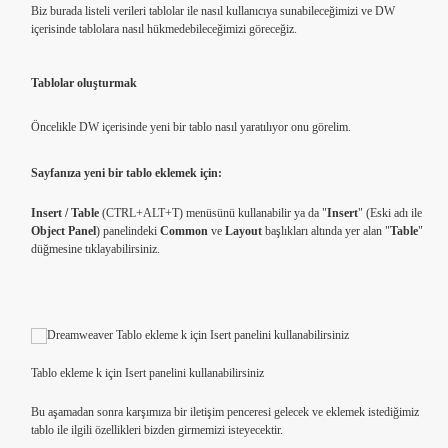
Biz burada listeli verileri tablolar ile nasıl kullanıcıya sunabileceğimizi ve DW
içerisinde tablolara nasıl hükmedebileceğimizi göreceğiz.
Tablolar oluşturmak
Öncelikle DW içerisinde yeni bir tablo nasıl yaratılıyor onu görelim.
Sayfanıza yeni bir tablo eklemek için:
Insert / Table
(CTRL+ALT+T) menüsünü kullanabilir ya da "
Insert
" (Eski adı ile
Object Panel
) panelindeki
Common
ve
Layout
başlıkları altında yer alan "
Table
"
düğmesine tıklayabilirsiniz.
Tablo ekleme k için Isert panelini kullanabilirsiniz
Bu aşamadan sonra karşımıza bir iletişim penceresi gelecek ve eklemek istediğimiz
tablo ile ilgili özellikleri bizden girmemizi isteyecektir.