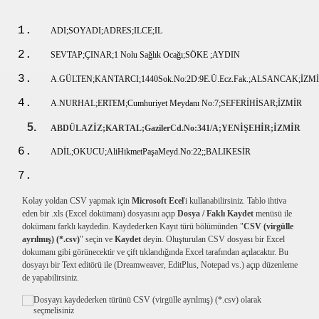
ADI;SOYADI;ADRES;ILCE;IL
SEVTAP;ÇINAR;1 Nolu Sağlık Ocağı;SÖKE ;AYDIN
A.GÜLTEN;KANTARCI;1440Sok.No:2D:9E.Ü.Ecz.Fak.;ALSANCAK;İZM
A.NURHAL;ERTEM;Cumhuriyet Meydanı No:7;SEFERİHİSAR;İZMİR
ABDÜLAZİZ;KARTAL;GazilerCd.No:341/A;YENİŞEHİR;İZMİR
ADİL;OKUCU;AliHikmetPaşaMeyd.No:22;;BALIKESİR
Kolay yoldan CSV yapmak için
Microsoft Ecel
'i kullanabilirsiniz. Tablo ihtiva
eden bir .xls (Excel dokümanı) dosyasını açıp
Dosya / Faklı Kaydet
menüsü ile
dokümanı farklı kaydedin. Kaydederken Kayıt türü bölümünden "
CSV (virgülle
ayrılmış) (*.csv)
" seçin ve
Kaydet
deyin. Oluşturulan CSV dosyası bir Excel
dokumanı gibi görünecektir ve çift tıklandığında Excel tarafından açılacaktır. Bu
dosyayı bir Text editörü ile (Dreamweaver, EditPlus, Notepad vs.) açıp düzenleme
de yapabilirsiniz.