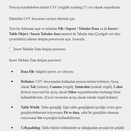
Dosyayı kaydederken türünü CSV (virgülle ayrılmış) (*.csv) olarak seçmelisiniz
Elinizdeki CSV dosyasını sayfaya eklemek için;
Yeni bir dokuman açın ve ardından
File / Inport / Tabular Data
ya da
Insert /
Table Object / Insert Tabular data
menüsü ile Tabular data (Çizelgeli veri diye
çevirebiliriz) ekleme iletişim penceresini açın. Sırasıyla;
Insert Tablular Data iletişim penceresi
Data File
: bilgileri içeren .csv dosyası
Definiter
: CSV dosyasından kullanılan ayracın türünü belirtiyor. Ayraç
olarak
Tab
(sekme),
Comma
(virgül),
Semicolon
(noktalı virgül),
Colon
(kolon) veya özel bir ayraç olarak
Other
seçeneklerinden herhangi birini
kullanabilirsiniz. (Excel varsayılan ayraç olarak noktalı virgül kullanır)
Table Witdh
: Tablo genişliği. Eğer tablo genişliğinin içerdiği veriye göre
genişleyebilmesini istiyorsanız
Fit to data
, sabit bir genişlikte olmasını
istiyorsanız
Set
seçeneğini kullanabilirsiniz.
Cell padding
: Tablo ekleme bölümünde ne olduğundan ayrıntılı bir şekilde