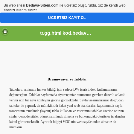
Bu web sitesi
Bedava-Sitem.com
ile ücretsiz oluşturuldu. Siz de kendi web
sitenizi ister misiniz?
ÜCRETSIZ KAYIT OL
tr.gg,html kod,bedava-sitem,css kod,pagerank sorgula,tr.gg soblonlar,css design,
Dreamweaver ve Tablolar
Tabloların anlamını herkes bildiği için sadece DW içerisindeki kullanımlarına
değineceğim. Tablolar sayfamızda ziyaretçimize sunmamız gereken düzenli anlamlı
veriler için bir nevi konteynır görevi görmektedir. Sayfa tasarımlarımızı doğrudan
tablolar ile yapmak da mümkündür fakat yeni web standartları kapsamında sayfa
tasarımının temelinde (layout) tablo kullanan ve tasarımını tablolar üzerine oturtan
siteler demode siteler olarak sınıflandırılmakta ve bu konudaki otoriteler tarafından
kabul görmemektedir. Ayrıntılı bilgiyi W3C nin web sayfasından almanız da
mümkün.