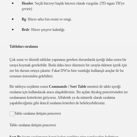
Header
: Seçili hücreyi başlık hücresi olarak vurgular. (TD tagını TH'ye
çevirir)
Bg
: Hücre arka fon resmi ve rengi.
Brdr
: Hücre çerçeve kalınlığı.
Tabloları sıralama
Çok uzun ve düzenli tablolar yapmanız gereken durumlarda içeriği daha sonra bir
sıraya koymak gerekebilir. Buda daha önce düzensiz bir sırayla eklenen içerik için
zor bir durum ortaya çıkartır. Fakat DW'ın bize sunduğu kullanışlı araçlar ile bu
sorunun üstesinden gelebiliriz.
Bir tabloyu seçtikten sonra
Commands / Sort Table
menüsü ile tablo içeriği
sıralama için kullanılacak araca ulaşabilirsiniz. Bu açılan diyalog penceresinden ise
sıralamanın kriterlerini giriyoruz. Alfabetik ya da nümerik olarak sıralama
yapabileceğimiz gibi ikincil sıralama kriterleri de belirleyebilirsiniz.
Tablo sıralama iletişim penceresi