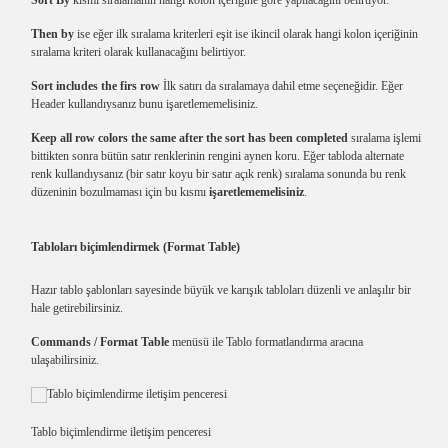
Sort By
kısmı sıralamanın hangi kolon içeriğine göre yapılacağını belirtiyor.
Then by
ise eğer ilk sıralama kriterleri eşit ise ikincil olarak hangi kolon içeriğinin
sıralama kriteri olarak kullanacağını belirtiyor.
Sort includes the firs row
İlk satırı da sıralamaya dahil etme seçeneğidir. Eğer
Header kullandıysanız bunu işaretlememelisiniz.
Keep all row colors the same after the sort has been completed
sıralama işlemi
bittikten sonra bütün satır renklerinin rengini aynen koru. Eğer tabloda alternate
renk kullandıysanız (bir satır koyu bir satır açık renk) sıralama sonunda bu renk
düzeninin bozulmaması için bu kısmı
işaretlememelisiniz
.
Tabloları biçimlendirmek (Format Table)
Hazır tablo şablonları sayesinde büyük ve karışık tabloları düzenli ve anlaşılır bir
hale getirebilirsiniz.
Commands / Format Table
menüsü ile Tablo formatlandırma aracına
ulaşabilirsiniz.
Tablo biçimlendirme iletişim penceresi