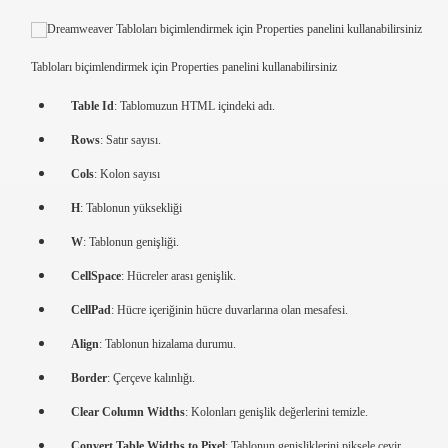
Tabloları biçimlendirmek için Properties panelini kullanabilirsiniz
Table Id
: Tablomuzun HTML içindeki adı.
Rows
: Satır sayısı.
Cols
: Kolon sayısı
H
: Tablonun yüksekliği
W
: Tablonun genişliği.
CellSpace
: Hücreler arası genişlik.
CellPad
: Hücre içeriğinin hücre duvarlarına olan mesafesi.
Align
: Tablonun hizalama durumu.
Border
: Çerçeve kalınlığı.
Clear Column Widths
: Kolonları genişlik değerlerini temizle.
Convert Table Widths to Pixel
: Tablonun genişliklerini piksele çevir.