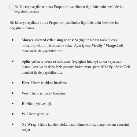
Bir hücreyi seçtikten sonra Properties panelinden ilgili hücrenin özelliklerini
değiştirebilirsiniz
Marges selected cells using spans
: Seçtiğiniz birden fazla hücreyi
birleştirip tek bir hücre haline sokar. Aynı işlemi
Modify / Marge Cell
menüsü ile de yapabilirsiniz.
Splits cell into rows or columns
: Seçtiğiniz hücreyi kolon veya satır
olarak ikiye ya da daha fazla parçaya böler. Aynı işlemi
Modify / Split Cell
menüsü ile de yapabilirsiniz.
Horz
: Hücre içi dikey hizalama.
Vert
: Hücre içi yatay hizalama.
H
: Hücre yüksekliği.
W
: Hücre genişliği.
No Wrap
: Hücre içindeki dokümanı bölmeden düz olarak devam etmesini
sağlar.