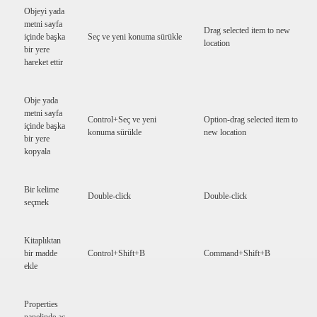
Objeyi yada
metni sayfa
Drag selected item to new
içinde başka
Seç ve yeni konuma sürükle
location
bir yere
hareket ettir
Obje yada
metni sayfa
Control+Seç ve yeni
Option-drag selected item to
içinde başka
konuma sürükle
new location
bir yere
kopyala
Bir kelime
Double-click
Double-click
seçmek
Kitaplıktan
bir madde
Control+Shift+B
Command+Shift+B
ekle
Properties
panelinde aç