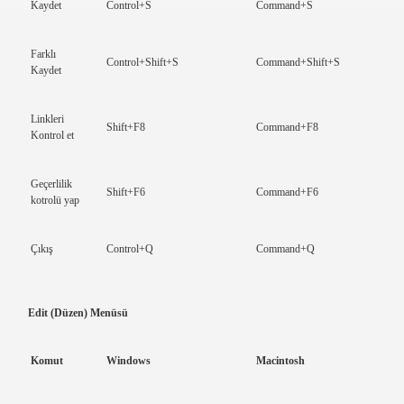
Kaydet
Control+S
Command+S
Farklı
Control+Shift+S
Command+Shift+S
Kaydet
Linkleri
Shift+F8
Command+F8
Kontrol et
Geçerlilik
Shift+F6
Command+F6
kotrolü yap
Çıkış
Control+Q
Command+Q
Edit (Düzen) Menüsü
Komut
Windows
Macintosh