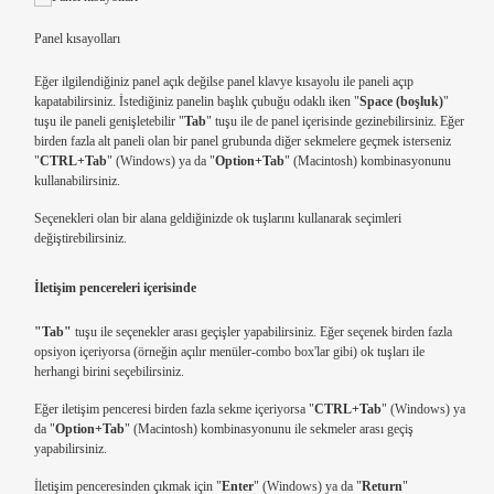
Panel kısayolları
Eğer ilgilendiğiniz panel açık değilse panel klavye kısayolu ile paneli açıp
kapatabilirsiniz. İstediğiniz panelin başlık çubuğu odaklı iken "
Space (boşluk)
"
tuşu ile paneli genişletebilir "
Tab
" tuşu ile de panel içerisinde gezinebilirsiniz. Eğer
birden fazla alt paneli olan bir panel grubunda diğer sekmelere geçmek isterseniz
"
CTRL+Tab
" (Windows) ya da "
Option+Tab
" (Macintosh) kombinasyonunu
kullanabilirsiniz.
Seçenekleri olan bir alana geldiğinizde ok tuşlarını kullanarak seçimleri
değiştirebilirsiniz.
İletişim pencereleri içerisinde
"Tab"
tuşu ile seçenekler arası geçişler yapabilirsiniz. Eğer seçenek birden fazla
opsiyon içeriyorsa (örneğin açılır menüler-combo box'lar gibi) ok tuşları ile
herhangi birini seçebilirsiniz.
Eğer iletişim penceresi birden fazla sekme içeriyorsa "
CTRL+Tab
" (Windows) ya
da "
Option+Tab
" (Macintosh) kombinasyonunu ile sekmeler arası geçiş
yapabilirsiniz.
İletişim penceresinden çıkmak için "
Enter
" (Windows) ya da "
Return
"