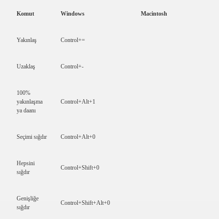
Komut
Windows
Macintosh
Yakınlaş
Control+=
Uzaklaş
Control+-
100%
yakınlaşma
Control+Alt+1
ya daanı
Seçimi sığdır
Control+Alt+0
Hepsini
Control+Shift+0
sığdır
Genişliğe
Control+Shift+Alt+0
sığdır