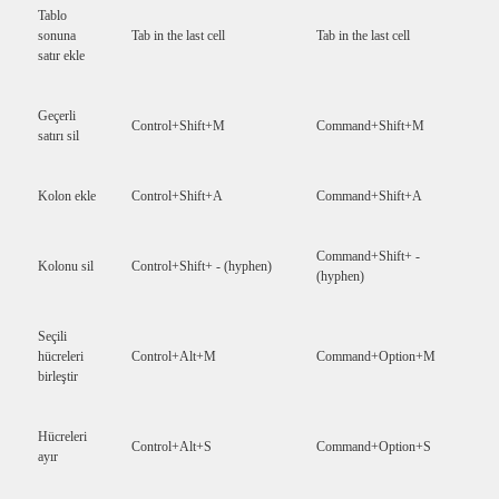
Tablo
sonuna
Tab in the last cell
Tab in the last cell
satır ekle
Geçerli
Control+Shift+M
Command+Shift+M
satırı sil
Kolon ekle
Control+Shift+A
Command+Shift+A
Command+Shift+ -
Kolonu sil
Control+Shift+ - (hyphen)
(hyphen)
Seçili
hücreleri
Control+Alt+M
Command+Option+M
birleştir
Hücreleri
Control+Alt+S
Command+Option+S
ayır