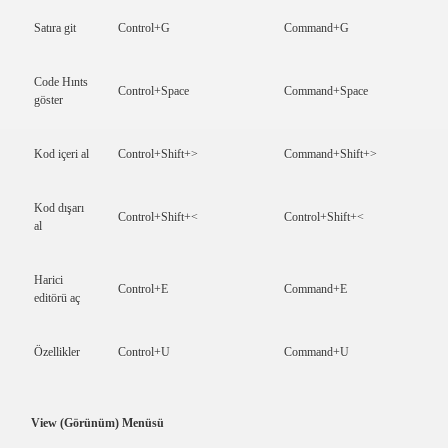
Satıra git
Control+G
Command+G
Code Hınts
Control+Space
Command+Space
göster
Kod içeri al
Control+Shift+>
Command+Shift+>
Kod dışarı
Control+Shift+<
Control+Shift+<
al
Harici
Control+E
Command+E
editörü aç
Özellikler
Control+U
Command+U
View (Görünüm) Menüsü