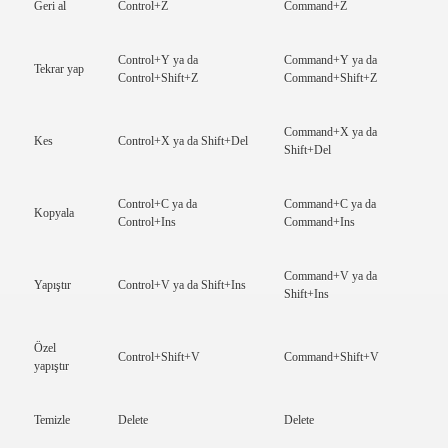
Geri al
Control+Z
Command+Z
Control+Y ya da
Command+Y ya da
Tekrar yap
Control+Shift+Z
Command+Shift+Z
Command+X ya da
Kes
Control+X ya da Shift+Del
Shift+Del
Control+C ya da
Command+C ya da
Kopyala
Control+Ins
Command+Ins
Command+V ya da
Yapıştır
Control+V ya da Shift+Ins
Shift+Ins
Özel
Control+Shift+V
Command+Shift+V
yapıştır
Temizle
Delete
Delete