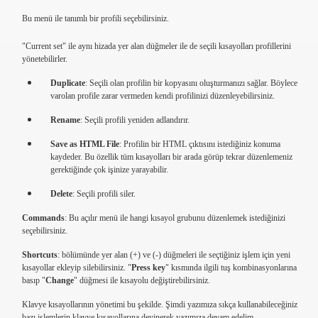
Bu menü ile tanımlı bir profili seçebilirsiniz.
"Current set" ile aynı hizada yer alan düğmeler ile de seçili kısayolları profillerini
yönetebilirler.
Duplicate
: Seçili olan profilin bir kopyasını oluşturmanızı sağlar. Böylece
varolan profile zarar vermeden kendi profilinizi düzenleyebilirsiniz.
Rename
: Seçili profili yeniden adlandırır.
Save as HTML File
: Profilin bir HTML çıktısını istediğiniz konuma
kaydeder. Bu özellik tüm kısayolları bir arada görüp tekrar düzenlemeniz
gerektiğinde çok işinize yarayabilir.
Delete
: Seçili profili siler.
Commands
: Bu açılır menü ile hangi kısayol grubunu düzenlemek istediğinizi
seçebilirsiniz.
Shortcuts
: bölümünde yer alan (+) ve (-) düğmeleri ile seçtiğiniz işlem için yeni
kısayollar ekleyip silebilirsiniz. "
Press key
" kısmında ilgili tuş kombinasyonlarına
basıp "
Change
" düğmesi ile kısayolu değiştirebilirsiniz.
Klavye kısayollarının yönetimi bu şekilde. Şimdi yazımıza sıkça kullanabileceğiniz
bazı işlemlerin klavye kısayollarına deyinerek yazımıza devam edelim.