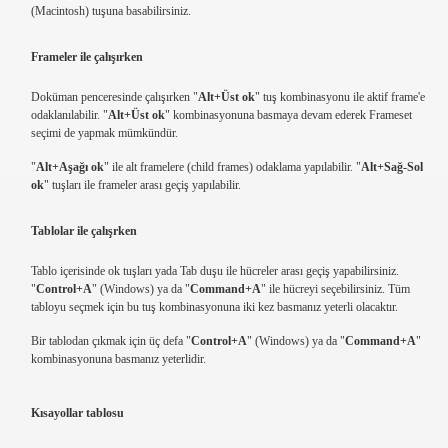
(Macintosh) tuşuna basabilirsiniz.
Frameler ile çalışırken
Doküman penceresinde çalışırken "
Alt+Üst ok
" tuş kombinasyonu ile aktif frame'e
odaklanılabilir. "
Alt+Üst ok
" kombinasyonuna basmaya devam ederek Frameset
seçimi de yapmak mümkündür.
"
Alt+Aşağı ok
" ile alt framelere (child frames) odaklama yapılabilir. "
Alt+Sağ-Sol
ok
" tuşları ile frameler arası geçiş yapılabilir.
Tablolar ile çalışrken
Tablo içerisinde ok tuşları yada Tab duşu ile hücreler arası geçiş yapabilirsiniz.
"
Control+A
" (Windows) ya da "
Command+A
" ile hücreyi seçebilirsiniz. Tüm
tabloyu seçmek için bu tuş kombinasyonuna iki kez basmanız yeterli olacaktır.
Bir tablodan çıkmak için üç defa "
Control+A
" (Windows) ya da "
Command+A
"
kombinasyonuna basmanız yeterlidir.
Kısayollar tablosu