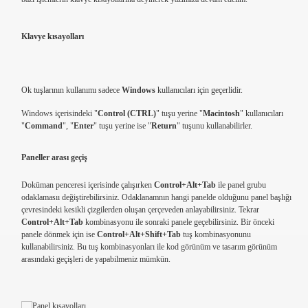
Klavye kısayolları
Ok tuşlarının kullanımı sadece
Windows
kullanıcıları için geçerlidir.
Windows içerisindeki "
Control (CTRL)
" tuşu yerine "
Macintosh
" kullanıcıları
"
Command
", "
Enter
" tuşu yerine ise "
Return
" tuşunu kullanabilirler.
Paneller arası geçiş
calismak
Doküman penceresi içerisinde çalışırken
Control+Alt+Tab
ile panel grubu
odaklamasıı değiştirebilirsiniz. Odaklanamnın hangi panelde olduğunu panel başlığı
çevresindeki kesikli çizgilerden oluşan çerçeveden anlayabilirsiniz. Tekrar
Control+Alt+Tab
kombinasyonu ile sonraki panele geçebilirsiniz. Bir önceki
panele dönmek için ise
Control+Alt+Shift+Tab
tuş kombinasyonunu
kullanabilirsiniz. Bu tuş kombinasyonları ile kod görünüm ve tasarım görünüm
arasındaki geçişleri de yapabilmeniz mümkün.