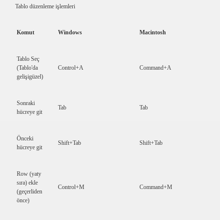
Tablo düzenleme işlemleri
Komut
Windows
Macintosh
Tablo Seç
(Tablo'da
Control+A
Command+A
gelişigüzel)
Sonraki
Tab
Tab
hücreye git
Önceki
Shift+Tab
Shift+Tab
hücreye git
Row (yaty
sıra) ekle
Control+M
Command+M
(geçerliden
önce)