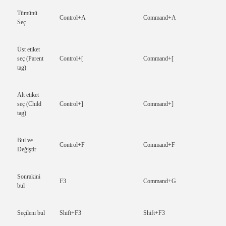
Tümünü
Control+A
Command+A
Seç
Üst etiket
seç (Parent
Control+[
Command+[
tag)
Alt etiket
seç (Child
Control+]
Command+]
tag)
Bul ve
Control+F
Command+F
Değiştir
Sonrakini
F3
Command+G
bul
Seçileni bul
Shift+F3
Shift+F3