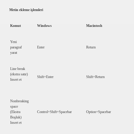
Metin ekleme işlemleri
Komut
Windows
Macintosh
Yeni
paragraf
Enter
Return
yarat
Line break
(ekstra satır)
Shift+Enter
Shift+Return
Insert et
Nonbreaking
space
(Ekstra
Control+Shift+Spacebar
Option+Spacebar
Boşluk)
Insert et