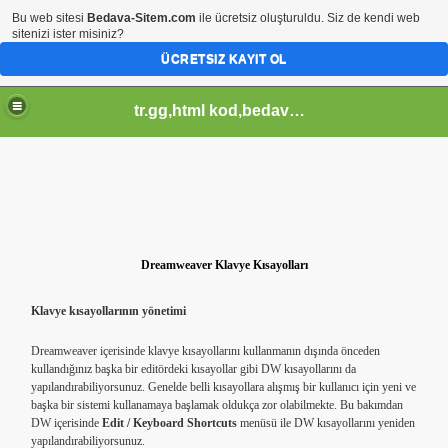
Bu web sitesi
Bedava-Sitem.com
ile ücretsiz oluşturuldu. Siz de kendi web
sitenizi ister misiniz?
ÜCRETSIZ KAYIT OL
tr.gg,html kod,bedava-sitem,css kod,pagerank sorgula,tr.gg soblonlar,css design,
Dreamweaver Klavye Kısayolları
Klavye kısayollarının yönetimi
Dreamweaver içerisinde klavye kısayollarını kullanmanın dışında önceden
kullandığınız başka bir editördeki kısayollar gibi DW kısayollarını da
yapılandırabiliyorsunuz. Genelde belli kısayollara alışmış bir kullanıcı için yeni ve
başka bir sistemi kullanamaya başlamak oldukça zor olabilmekte. Bu bakımdan
DW içerisinde
Edit / Keyboard Shortcuts
menüsü ile DW kısayollarını yeniden
yapılandırabiliyorsunuz.