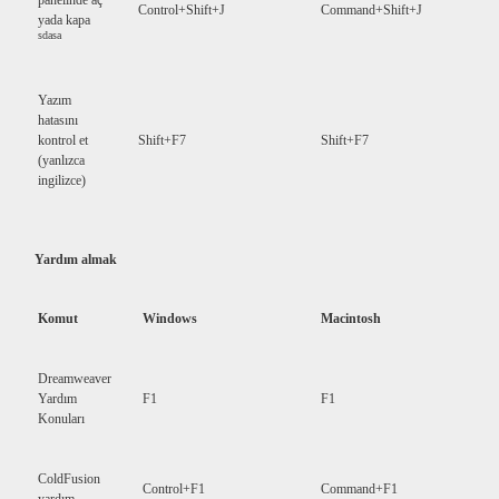
Control+Shift+J
Command+Shift+J
yada kapa
sdasa
Yazım
hatasını
kontrol et
Shift+F7
Shift+F7
(yanlızca
ingilizce)
Yardım almak
Komut
Windows
Macintosh
Dreamweaver
Yardım
F1
F1
Konuları
ColdFusion
Control+F1
Command+F1
yardım