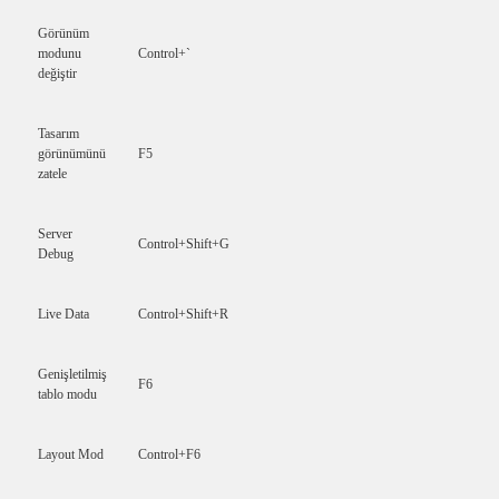
Görünüm
modunu
Control+`
değiştir
Tasarım
görünümünü
F5
zatele
Server
Control+Shift+G
Debug
Live Data
Control+Shift+R
Genişletilmiş
F6
tablo modu
Layout Mod
Control+F6