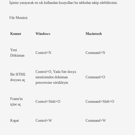
İşinize yarayacak en sık kullanılan kısayolları bu tablodan takip edebilirsiniz.
File Menüsü
Komut
Windows
Macintosh
Yeni
Control+N
Command+N
Döküman
Control+O, Yada Site dosya
Bir HTML
menüsünden doküman
Command+O
dosyası aç
penceresine sürükleyin
Frame'in
Control+Shift+O
Command+Shift+O
içine aç
Kapat
Control+W
Command+W