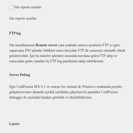
Site reports ayarları
FTP log
Site tanımlamasını
Remote server
yani uzaktaki sunucu ayarlarını FTP ye göre
yaparsanız DW işlemler bittikten sonra dosyaları FTP ile sunucuya otomatik olarak
gönderecektir. İşte bu transfer işlemleri sırasında meydana gelen FTP talep ve
sunucudan gelen yanıtları bu FTP log panelinden takip edebilirsiniz.
Server Debug
Eğer ColdFusion MX 6.1 ve sonrası bir sürümü ile Windows ortamında projeler
geliştiriyorsanız dinamik içerikli sayfalarla çalışırken bu panelden ColdFusion
debugger ile sayfadaki hataları görebilir ve düzeltebilirsiniz.
Layers