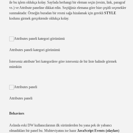
ile bu işlem oldukça kolay. Sayfada herhangi bir eleman seçin (resim, link, paragraf
vs.) ve Attribute paneline dikkat edin. Seçtiğiniz elemana göre bize çeşitli seçenekler
sunmaktadır. Örneğin buradan bir resmi sağa hizalamak için gerekli
STYLE
kodunu girmek gerçektende oldukça kolay.
Attributes paneli kategori görünümü
İsterseniz attribute’leri kategorilere göre isterseniz de bir liste halinde görmek
mümkün
Attributes paneli
Behaviors
Aslında eski DW kullanıcılarının ilk sürümlerden bu yana pek de yabancı
olmadıkları bir panel bu. Muhteviyatını ise hazır
JavaScript Events (olayları
)