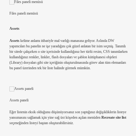
Files paneli menüsü
Assets
Assets
kelime anlamı itibariyle mal varlığı manasına geliyor. Aslında DW
yapımcıları bu panelin ne işe yaradığını çok güzel anlatan bir isim seçmiş. Tanımlı
bir sitede çalışırken o site içerisinde kullandığınız her türlü resim, CSS tanımlarken
kullandığınız renkler, linkler, flash dosyaları ve şablon kütüphanesi objeleri
(Library) dosyaları gibi site içeriğinin oluşturulmasında görev alan tüm elemanları
bu panel üzerinden tek bir liste halinde görmek mümkün.
Assets paneli
Eğer listenin eksik olduğunu düşünüyorsanız son yaptığınız değişikliklerin listeye
yansımasını sağlamak için yine sağ üst köşeden açılan menüden
Recreate site list
seçeneğinden listeyi baştan oluşturabilirsiniz.