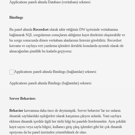
Applications paneli altında Database (veritabanı) sekmesi
Bindings
Bu panel altında
Recordset
olarak tabir ettiğimiz DW içerisinde veritabanına
bağlanarak SQL sorgularının sonuçlarını aldığımız kayıt dizelerini oluşturabilir ve
bu sorgu sonucunda dönen veritabanı alanlarının listesini görebiliriz. Recordset
kavramı ve sayfaya veri yazdırma işlemleri ilerideki konularda ayrıntılı olarak ele
alınacağından şimdilik bu kadarla geçiyoruz.
Applications paneli altında Bindings (bağlantılar) sekmesi
Server Behaviors
Behavior
kavramına daha önce de deyinmiştik. Server behavior’lar ise onların
dinamik sayfalardaki eşdeğerleri olarak karşımıza çıkıyor aslında. Yani sayfaya
eklenen dinamik içerikle ilgili her türlü bilgi bu panelde listelenmekte. Aynı şekilde
kayıt sayısı veya sayfa bilgisi, kullanıcı giriş çıkış işlemleri gibi bir çok dinamik
opsiyonu da bu panel üzerinden yönetebilmek de olası