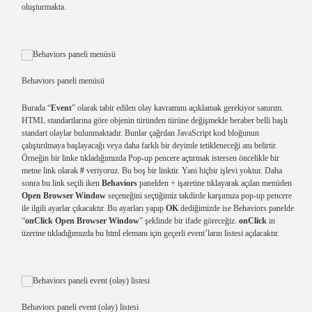
oluşturmakta.
Behaviors paneli menüsü
Burada “
Event
” olarak tabir edilen olay kavramını açıklamak gerekiyor sanırım.
HTML standartlarına göre objenin türünden türüne değişmekle beraber belli başlı
standart olaylar bulunmaktadır. Bunlar çağrılan JavaScript kod bloğunun
çalıştırılmaya başlayacağı veya daha farklı bir deyimle tetikleneceği anı belirtir.
Örneğin bir linke tıkladığımızda Pop-up pencere açtırmak istersen öncelikle bir
metne link olarak
#
veriyoruz. Bu boş bir linktir. Yani hiçbir işlevi yoktur. Daha
sonra bu link seçili iken
Behaviors
panelden + işaretine tıklayarak açılan menüden
Open Browser Window
seçeneğini seçtiğimiz takdirde karşımıza pop-up pencere
ile ilgili ayarlar çıkacaktır. Bu ayarları yapıp
OK
dediğimizde ise Behaviors panelde
“
onClick Open Browser Window
” şeklinde bir ifade göreceğiz.
onClick
in
üzerine tıkladığımızda bu html elemanı için geçerli event’ların listesi açılacaktır.
Behaviors paneli event (olay) listesi