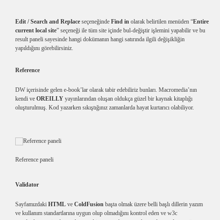
Edit / Search and Replace
seçeneğinde
Find in
olarak belirtilen menüden “
Entire
current local site
” seçeneği ile tüm site içinde bul-değiştir işlemini yapabilir ve bu
result paneli sayesinde hangi dokümanın hangi satırında ilgili değişikliğin
yapıldığını görebilirsiniz.
Reference
DW içerisinde gelen e-book’lar olarak tabir edebiliriz bunları. Macromedia’nın
kendi ve
OREILLY
yayınlarından oluşan oldukça güzel bir kaynak kitaplığı
oluşturulmuş. Kod yazarken sıkıştığınız zamanlarda hayat kurtarıcı olabiliyor.
Reference paneli
Validator
Sayfamızdaki
HTML
ve
ColdFusion
başta olmak üzere belli başlı dillerin yazım
ve kullanım standartlarına uygun olup olmadığını kontrol eden ve w3c