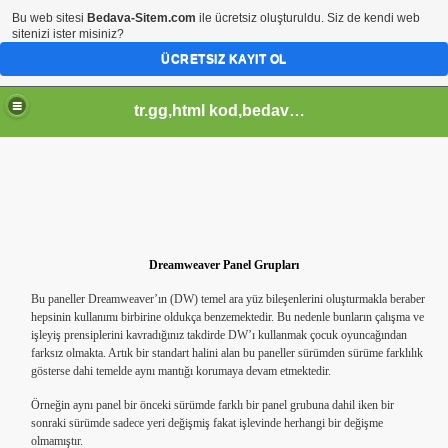
Bu web sitesi
Bedava-Sitem.com
ile ücretsiz oluşturuldu. Siz de kendi web
sitenizi ister misiniz?
ÜCRETSIZ KAYIT OL
tr.gg,html kod,bedava-sitem,css kod,pagerank sorgula,tr.gg soblonlar,css design,
Dreamweaver Panel Grupları
Bu paneller Dreamweaver’ın (DW) temel ara yüz bileşenlerini oluşturmakla beraber
hepsinin kullanımı birbirine oldukça benzemektedir. Bu nedenle bunların çalışma ve
işleyiş prensiplerini kavradığınız takdirde DW’ı kullanmak çocuk oyuncağından
farksız olmakta. Artık bir standart halini alan bu paneller sürümden sürüme farklılık
gösterse dahi temelde aynı mantığı korumaya devam etmektedir.
Örneğin aynı panel bir önceki sürümde farklı bir panel grubuna dahil iken bir
sonraki sürümde sadece yeri değişmiş fakat işlevinde herhangi bir değişme
olmamıştır.