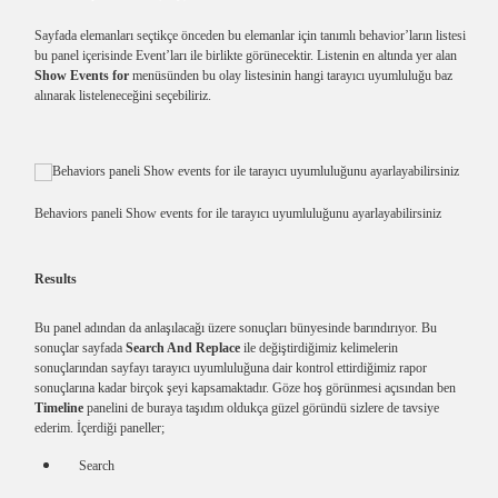
Sayfada elemanları seçtikçe önceden bu elemanlar için tanımlı behavior’ların listesi
bu panel içerisinde Event’ları ile birlikte görünecektir. Listenin en altında yer alan
Show Events for
menüsünden bu olay listesinin hangi tarayıcı uyumluluğu baz
alınarak listeleneceğini seçebiliriz.
Behaviors paneli Show events for ile tarayıcı uyumluluğunu ayarlayabilirsiniz
Results
Bu panel adından da anlaşılacağı üzere sonuçları bünyesinde barındırıyor. Bu
sonuçlar sayfada
Search And Replace
ile değiştirdiğimiz kelimelerin
sonuçlarından sayfayı tarayıcı uyumluluğuna dair kontrol ettirdiğimiz rapor
sonuçlarına kadar birçok şeyi kapsamaktadır. Göze hoş görünmesi açısından ben
Timeline
panelini de buraya taşıdım oldukça güzel göründü sizlere de tavsiye
ederim. İçerdiği paneller;
Search