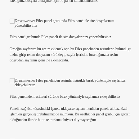
istediğiniz dosyalara ulaşmak için bu paneli kullanabilirsiniz.
Files panel grubunda Files paneli ile site dosyalarınızı yönetebilirsiniz
Örneğin sayfanıza bir resim eklemek için bu
Files
panelinden resimlerin bulunduğu
dizine girip resim dosyasını sürükleyip sayfa içerisine bıraktığınızda resim
doğrudan sayfanın içerisine eklenecektir.
Files panelinden resimleri sürükle bırak yöntemiyle sayfanıza ekleyebilirsiiz
Panelin sağ üst köşesindeki işarete tıklayarak açılan menüden panele ait bazı özel
işlemleri gerçekleştirebilmemiz de mümkün. Bu özellik her panel grubu için geçerli
olduğundan ileride bunu tekrarlama ihtiyacı duymayacağım.