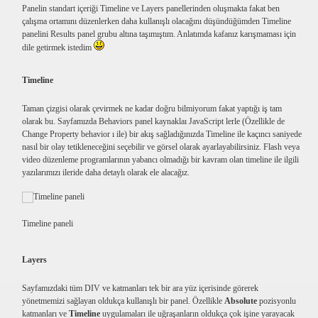
Panelin standart içeriği Timeline ve Layers panellerinden oluşmakta fakat ben
çalışma ortamını düzenlerken daha kullanışlı olacağını düşündüğümden Timeline
panelini Results panel grubu altına taşımıştım. Anlatımda kafanız karışmaması için
dile getirmek istedim
Timeline
Taman çizgisi olarak çevirmek ne kadar doğru bilmiyorum fakat yaptığı iş tam
olarak bu. Sayfamızda Behaviors panel kaynaklaı JavaScript lerle (Özellikle de
Change Property behavior ı ile) bir akış sağladığınızda Timeline ile kaçıncı saniyede
nasıl bir olay tetikleneceğini seçebilir ve görsel olarak ayarlayabilirsiniz. Flash veya
video düzenleme programlarının yabancı olmadığı bir kavram olan timeline ile ilgili
yazılarımızı ileride daha detaylı olarak ele alacağız.
Timeline paneli
Layers
Sayfamızdaki tüm DIV ve katmanları tek bir ara yüz içerisinde görerek
yönetmemizi sağlayan oldukça kullanışlı bir panel. Özellikle
Absolute
pozisyonlu
katmanları ve
Timeline
uygulamaları ile uğraşanların oldukça çok işine yarayacak