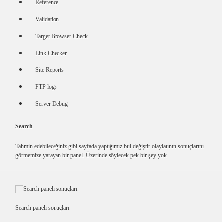
Reference
Validation
Target Browser Check
Link Checker
Site Reports
FTP logs
Server Debug
Search
Tahmin edebileceğiniz gibi sayfada yaptığımız bul değiştir olaylarının sonuçlarını
görmemize yarayan bir panel. Üzerinde söylecek pek bir şey yok.
Search paneli sonuçları