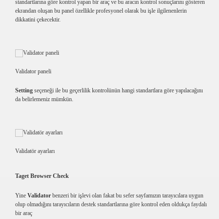
standartlarına göre kontrol yapan bir araç ve bu aracın kontrol sonuçlarını gösteren
ekrandan oluşan bu panel özellikle profesyonel olarak bu işle ilgilenenlerin
dikkatini çekecektir.
Validator paneli
Setting
seçeneği ile bu geçerlilik kontrolünün hangi standartlara göre yapılacağını
da belirlemeniz mümkün.
Validatör ayarları
Taget Browser Check
Yine
Validator
benzeri bir işlevi olan fakat bu sefer sayfamızın tarayıcılara uygun
olup olmadığını tarayıcıların destek standartlarına göre kontrol eden oldukça faydalı
bir araç