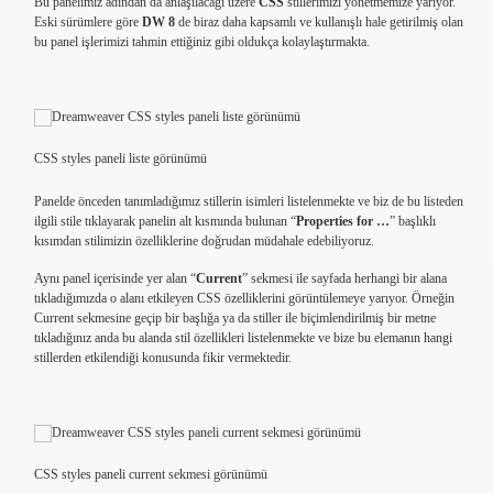
Bu panelimiz adından da anlaşılacağı üzere
CSS
stillerimizi yönetmemize yarıyor.
Eski sürümlere göre
DW 8
de biraz daha kapsamlı ve kullanışlı hale getirilmiş olan
bu panel işlerimizi tahmin ettiğiniz gibi oldukça kolaylaştırmakta.
CSS styles paneli liste görünümü
Panelde önceden tanımladığımız stillerin isimleri listelenmekte ve biz de bu listeden
ilgili stile tıklayarak panelin alt kısmında bulunan “
Properties for …
” başlıklı
kısımdan stilimizin özelliklerine doğrudan müdahale edebiliyoruz.
Aynı panel içerisinde yer alan “
Current
” sekmesi ile sayfada herhangi bir alana
tıkladığımızda o alanı etkileyen CSS özelliklerini görüntülemeye yarıyor. Örneğin
Current sekmesine geçip bir başlığa ya da stiller ile biçimlendirilmiş bir metne
tıkladığınız anda bu alanda stil özellikleri listelenmekte ve bize bu elemanın hangi
stillerden etkilendiği konusunda fikir vermektedir.
CSS styles paneli current sekmesi görünümü