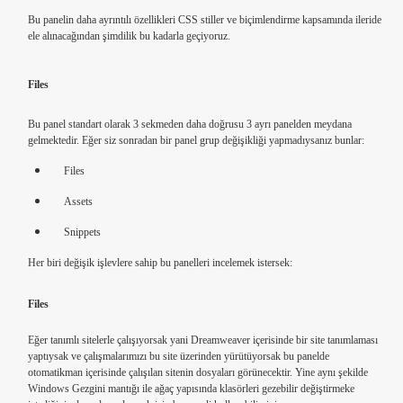
Bu panelin daha ayrıntılı özellikleri CSS stiller ve biçimlendirme kapsamında ileride
ele alınacağından şimdilik bu kadarla geçiyoruz.
Files
Bu panel standart olarak 3 sekmeden daha doğrusu 3 ayrı panelden meydana
gelmektedir. Eğer siz sonradan bir panel grup değişikliği yapmadıysanız bunlar:
Files
Assets
calismak
Snippets
Her biri değişik işlevlere sahip bu panelleri incelemek istersek:
Files
Eğer tanımlı sitelerle çalışıyorsak yani Dreamweaver içerisinde bir site tanımlaması
yaptıysak ve çalışmalarımızı bu site üzerinden yürütüyorsak bu panelde
otomatikman içerisinde çalışılan sitenin dosyaları görünecektir. Yine aynı şekilde
Windows Gezgini mantığı ile ağaç yapısında klasörleri gezebilir değiştirmeke