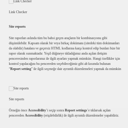
Link Checker
Site reports
Site raporları aslında tüm bu bahsi geçen araçların bir kombinasyonu gibi
düşünülebilir. Kapsam olarak bir veya birkaç dokümanı (sitedeki tüm dokümanları
da olabilir) hatalara ve geçersiz HTML kodlarına karşı kontrol edip bunları bize bir
rapor olarak sunmaktadır. Yeşil düğmeye tıkladığımız anda açılan iletişim
penceresinden raporlarımız ile ilgili ayarları yapmak mümkün. Hangi özellikler için
kontrol yapılacağını bu pencereden seçebileceğimiz gibi alt kısımda bulunan
“
Report setting
” ile ilgili seçeneğe dair ayrıntılı düzenlemeleri yapmak da mümkün
Site reports
Örneğin önce
Accessibility
’i seçip sonra
Report settings
’e tıklarsak açılan
pencereden
Accessibility
(erişilebilirlik) ile ilgili ayrıntılı düzenlemeler yapabiliriz.