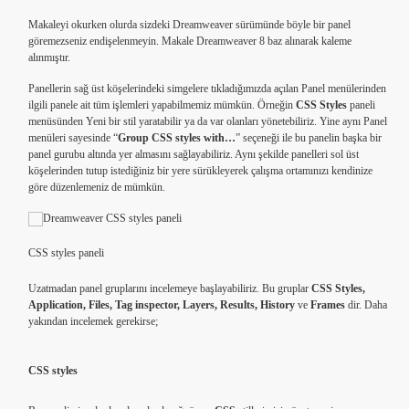
Makaleyi okurken olurda sizdeki Dreamweaver sürümünde böyle bir panel
göremezseniz endişelenmeyin. Makale Dreamweaver 8 baz alınarak kaleme
alınmıştır.
Panellerin sağ üst köşelerindeki simgelere tıkladığımızda açılan Panel menülerinden
ilgili panele ait tüm işlemleri yapabilmemiz mümkün. Örneğin
CSS Styles
paneli
menüsünden Yeni bir stil yaratabilir ya da var olanları yönetebiliriz. Yine aynı Panel
menüleri sayesinde “
Group CSS styles with…
” seçeneği ile bu panelin başka bir
panel gurubu altında yer almasını sağlayabiliriz. Aynı şekilde panelleri sol üst
köşelerinden tutup istediğiniz bir yere sürükleyerek çalışma ortamınızı kendinize
göre düzenlemeniz de mümkün.
CSS styles paneli
Uzatmadan panel gruplarını incelemeye başlayabiliriz. Bu gruplar
CSS Styles,
Application, Files, Tag inspector, Layers, Results, History
ve
Frames
dir. Daha
yakından incelemek gerekirse;
CSS styles