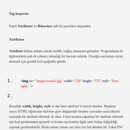
Tag inspector
Panel
Attributes
ve
Behaviors
adlı iki panelden oluşmakta.
Attributes
Attribute
kelime anlamı olarak özellik, bağlaç manasına gelmekte. Programlama ile
ilgilenenlerin pek de yabancı olmadığı bir kavram aslında. Örneğin sayfamıza resim
eklemek için gerekli kod aşağıdaki gibidir.
<img
src
=
"images/resim2.jpg"
width
=
"250"
height
=
"375"
style
=
"float:
right;"
/
>
Buradaki
width, height, style
ve
src
birer attribute’ü temsil etmekte. Bunların
sayısı HTML öğelerinin türlerine göre değişmekle beraber sonradan sayfa düzeni
sırasında bir attribute eklemek de olası. Fakat tasarım yaparken bir attribute eklemek
için kod görünümüne geçmek ve kodun içerisinden ilgili satırı bulup değişikliği
yapmak gerekmektedir. Buda zaman zaman can sıkıcı bir hal almakta idi. Fakat DW