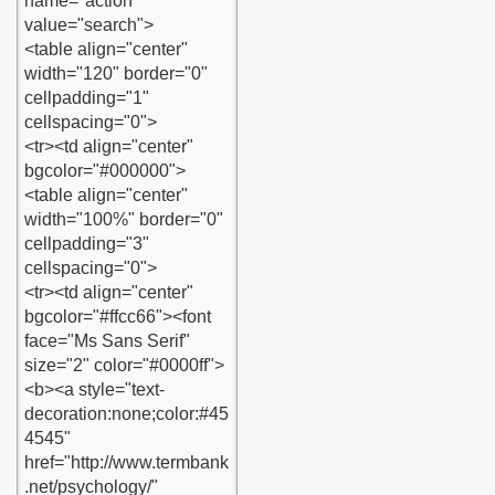
kunsun
urumu