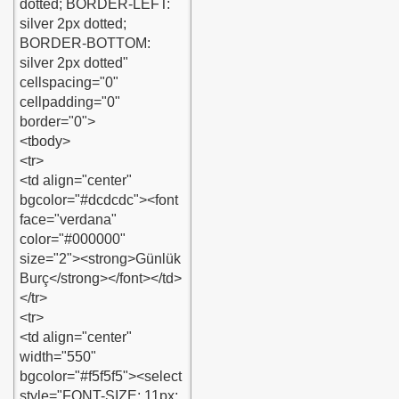
in
du
um
rum