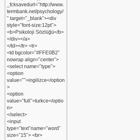
-kaldi
mik-video