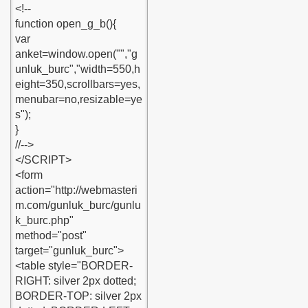
ari
ren-kod