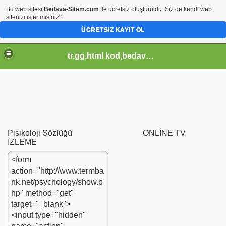
Bu web sitesi
Bedava-Sitem.com
ile ücretsiz oluşturuldu. Siz de kendi web
sitenizi ister misiniz?
ÜCRETSIZ KAYIT OL
tr.gg,html kod,bedava-sitem,css kod,pagerank sorgula,tr.gg soblonlar,css design,
Pisikoloji Sözlüğü ONLİNE TV
İZLEME