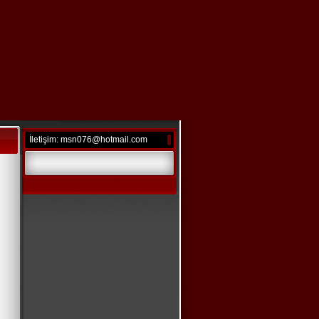
İletişim: msn076@hotmail.com