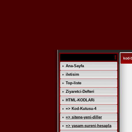
kod-
Ana-Sayfa
iletisim
Top-liste
Ziyaretci-Defteri
HTML-KODLARi
=> Kod-Kutusu-4
=> sitene-yeni-diller
=> yasam-sureni-hesapla