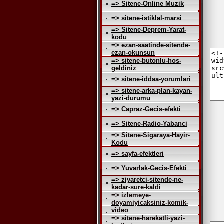
=> Sitene-Online Muzik
=> sitene-istiklal-marsi
=> Sitene-Deprem-Yarat-
kodu
=> ezan-saatinde-sitende-
ezan-okunsun
=> sitene-butonlu-hos-
geldiniz
=> sitene-iddaa-yorumlari
=> sitene-arka-plan-kayan-
yazi-durumu
=> Capraz-Gecis-efekti
=> Sitene-Radio-Yabanci
=> Sitene-Sigaraya-Hayir-
Kodu
=> sayfa-efektleri
=> Yuvarlak-Gecis-Efekti
=> ziyaretci-sitende-ne-
kadar-sure-kaldi
=> izlemeye-
doyamiyicaksiniz-komik-
video
=> sitene-harekatli-yazi-