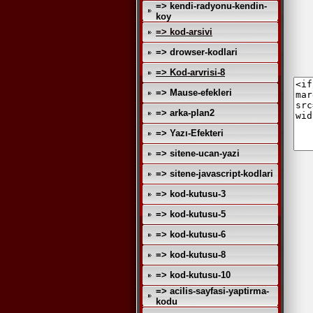
=> kendi-radyonu-kendin-
koy
=> kod-arsivi
=> drowser-kodlari
=> Kod-arvrisi-8
=> Mause-efekleri
=> arka-plan2
=> Yazı-Efekteri
=> sitene-ucan-yazi
=> sitene-javascript-kodlari
=> kod-kutusu-3
=> kod-kutusu-5
=> kod-kutusu-6
=> kod-kutusu-8
=> kod-kutusu-10
=> acilis-sayfasi-yaptirma-
kodu