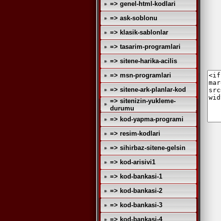
=> genel-html-kodlari
=> ask-soblonu
=> klasik-sablonlar
=> tasarim-programlari
=> sitene-harika-acilis
=> msn-programlari
=> sitene-ark-planlar-kod
=> sitenizin-yukleme-
durumu
=> kod-yapma-programi
=> resim-kodlari
=> sihirbaz-sitene-gelsin
=> kod-arisivi1
=> kod-bankasi-1
=> kod-bankasi-2
=> kod-bankasi-3
=> kod-bankasi-4