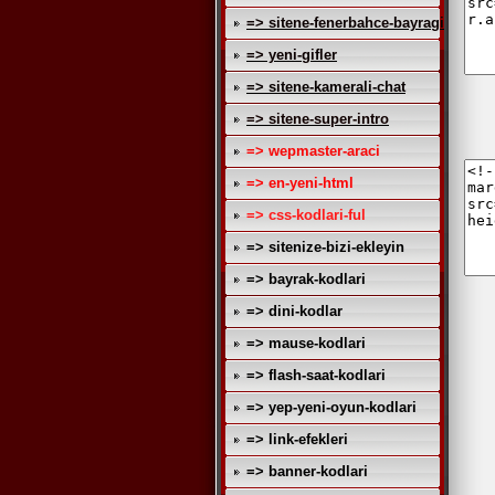
=> sitene-fenerbahce-bayragi
=> yeni-gifler
=> sitene-kamerali-chat
=> sitene-super-intro
=> wepmaster-araci
=> en-yeni-html
=> css-kodlari-ful
=> sitenize-bizi-ekleyin
=> bayrak-kodlari
=> dini-kodlar
=> mause-kodlari
=> flash-saat-kodlari
=> yep-yeni-oyun-kodlari
=> link-efekleri
=> banner-kodlari