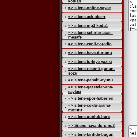
kodlari
=> sitene-online-sayac
=> sitene-ask-olcerr
=> sitene-mp3-kodu1
=> sitene-sehirler-arasi-
mesafe
=> sitene-canli-tv-radio
=> sitene-hava-durumu
=> sitene-turkiye-yazisi
=> sitene-resimli-gunun-
sozu
=> sitene-penalti-oyunu
=> sitene-gazeteler-ana-
sayfasi
=> sitene-spor-haberleri
=> sitene-coklu-arama-
moturu
=> sitene-gunluk-burc
=> Sitene hava-durumu2
=> sitene-tarihde-bugun