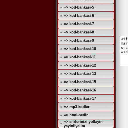
=> kod-bankasi-5
=> kod-bankasi-6
=> kod-bankasi-7
=> kod-bankasi-8
=> kod-bankasi-9
=> kod-bankasi-10
=> kod-bankasi-11
=> kod-bankasi-12
=> kod-bankasi-13
=> kod-bankasi-15
=> kod-bankasi-16
=> kod-bankasi-17
=> mp3-kodlari
=> html-nedir
=> siirlerinizi-yollayin-
yayinliyalim