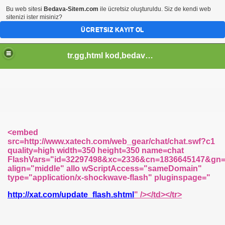
Bu web sitesi
Bedava-Sitem.com
ile ücretsiz oluşturuldu. Siz de kendi web
sitenizi ister misiniz?
ÜCRETSIZ KAYIT OL
tr.gg,html kod,bedava-sitem,css kod,pagerank sorgula,tr.gg soblonlar,css design,
<embed
src=http://www.xatech.com/web_gear/chat/chat.swf?c1
quality=high width=350 height=350 name=chat
FlashVars="id=32297498&xc=2336&cn=1836645147&g
align="middle" allo wScriptAccess="sameDomain"
type="application/x-shockwave-flash" pluginspage="
http://xat.com/update_flash.shtml
" /></td></tr>