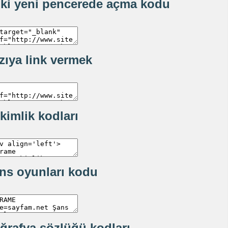
nki yeni pencerede açma kodu
zıya link vermek
 kimlik kodları
ns oyunları kodu
ğrafya sözlüğü kodları