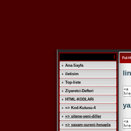
Ful-
Ana-Sayfa
li
iletisim
Top-liste
Ziyaretci-Defteri
HTML-KODLARi
ya
=> Kod-Kutusu-4
=> sitene-yeni-diller
=> yasam-sureni-hesapla