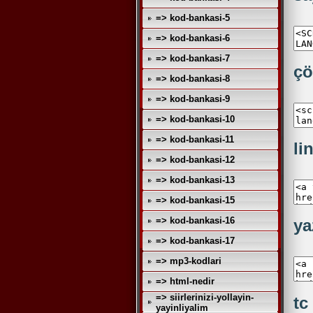
=> kod-bankasi-5
=> kod-bankasi-6
=> kod-bankasi-7
çö
=> kod-bankasi-8
=> kod-bankasi-9
=> kod-bankasi-10
=> kod-bankasi-11
li
=> kod-bankasi-12
=> kod-bankasi-13
=> kod-bankasi-15
=> kod-bankasi-16
ya
=> kod-bankasi-17
=> mp3-kodlari
=> html-nedir
=> siirlerinizi-yollayin-
tc
yayinliyalim