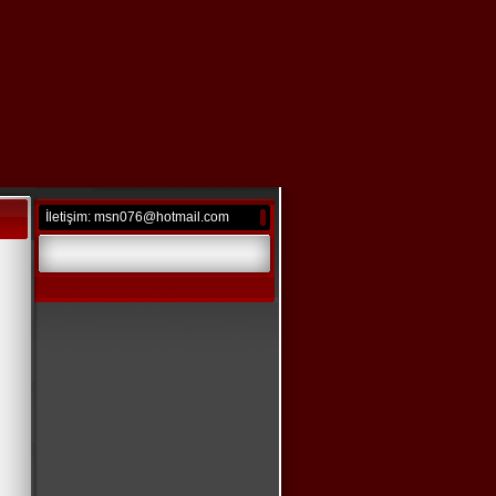
İletişim: msn076@hotmail.com