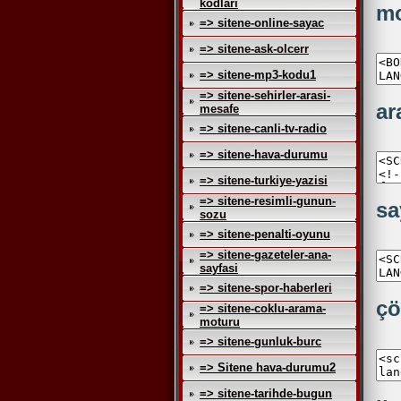
kodlari
mo
=> sitene-online-sayac
=> sitene-ask-olcerr
=> sitene-mp3-kodu1
=> sitene-sehirler-arasi-
ar
mesafe
=> sitene-canli-tv-radio
=> sitene-hava-durumu
=> sitene-turkiye-yazisi
=> sitene-resimli-gunun-
sa
sozu
=> sitene-penalti-oyunu
=> sitene-gazeteler-ana-
sayfasi
=> sitene-spor-haberleri
çö
=> sitene-coklu-arama-
moturu
=> sitene-gunluk-burc
=> Sitene hava-durumu2
=> sitene-tarihde-bugun