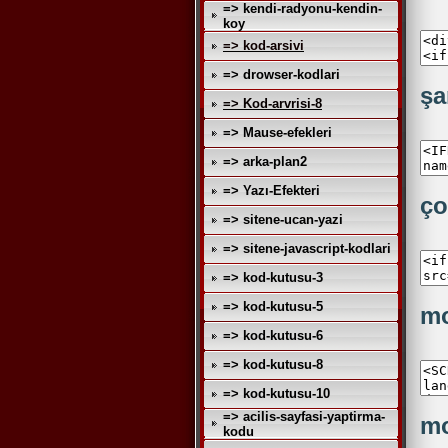
=> kendi-radyonu-kendin-
koy
=> kod-arsivi
=> drowser-kodlari
şa
=> Kod-arvrisi-8
=> Mause-efekleri
=> arka-plan2
=> Yazı-Efekteri
ço
=> sitene-ucan-yazi
=> sitene-javascript-kodlari
=> kod-kutusu-3
=> kod-kutusu-5
mo
=> kod-kutusu-6
=> kod-kutusu-8
=> kod-kutusu-10
=> acilis-sayfasi-yaptirma-
mo
kodu