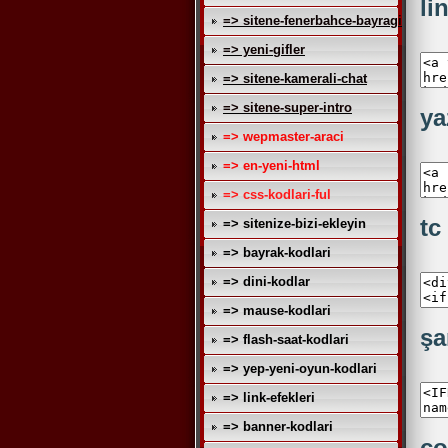
li
=> sitene-fenerbahce-bayragi
=> yeni-gifler
=> sitene-kamerali-chat
=> sitene-super-intro
ya
=> wepmaster-araci
=> en-yeni-html
=> css-kodlari-ful
tc
=> sitenize-bizi-ekleyin
=> bayrak-kodlari
=> dini-kodlar
=> mause-kodlari
şa
=> flash-saat-kodlari
=> yep-yeni-oyun-kodlari
=> link-efekleri
=> banner-kodlari
ço