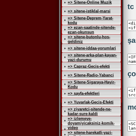
=> Sitene-Online Muzik
tc
=> sitene-istiklal-marsi
=> Sitene-Deprem-Yarat-
kodu
=> ezan-saatinde-sitende-
ezan-okunsun
=> sitene-butonlu-hos-
şa
geldiniz
=> sitene-iddaa-yorumlari
=> sitene-arka-plan-kayan-
yazi-durumu
=> Capraz-Gecis-efekti
ço
=> Sitene-Radio-Yabanci
=> Sitene-Sigaraya-Hayir-
Kodu
=> sayfa-efektleri
=> Yuvarlak-Gecis-Efekti
mo
=> ziyaretci-sitende-ne-
kadar-sure-kaldi
=> izlemeye-
doyamiyicaksiniz-komik-
video
=> sitene-harekatli-yazi-