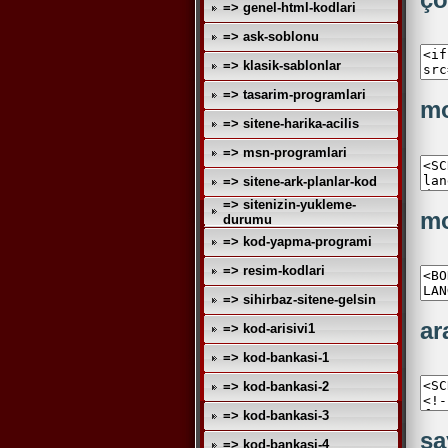
=> genel-html-kodlari
=> ask-soblonu
=> klasik-sablonlar
=> tasarim-programlari
mo
=> sitene-harika-acilis
=> msn-programlari
=> sitene-ark-planlar-kod
=> sitenizin-yukleme-
mo
durumu
=> kod-yapma-programi
=> resim-kodlari
=> sihirbaz-sitene-gelsin
ar
=> kod-arisivi1
=> kod-bankasi-1
=> kod-bankasi-2
=> kod-bankasi-3
sa
=> kod-bankasi-4