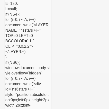
-kaldi
mik-video