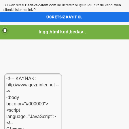
Bu web sitesi
Bedava-Sitem.com
ile ücretsiz oluşturuldu. Siz de kendi web
sitenizi ister misiniz?
ÜCRETSIZ KAYIT OL
tr.gg,html kod,bedava-sitem,css kod,pagerank sorgula,tr.gg soblonlar,css design,