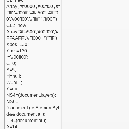
kunsun
urumu