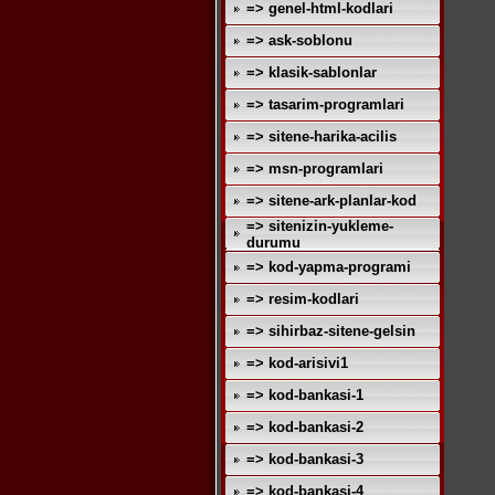
=> genel-html-kodlari
=> ask-soblonu
=> klasik-sablonlar
=> tasarim-programlari
=> sitene-harika-acilis
=> msn-programlari
=> sitene-ark-planlar-kod
=> sitenizin-yukleme-
durumu
=> kod-yapma-programi
=> resim-kodlari
=> sihirbaz-sitene-gelsin
=> kod-arisivi1
=> kod-bankasi-1
=> kod-bankasi-2
=> kod-bankasi-3
=> kod-bankasi-4