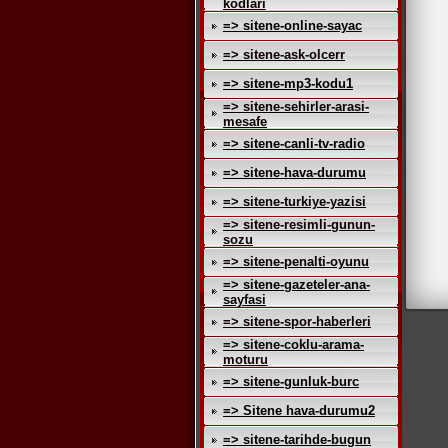
kodlari
=> sitene-online-sayac
=> sitene-ask-olcerr
=> sitene-mp3-kodu1
=> sitene-sehirler-arasi-
mesafe
=> sitene-canli-tv-radio
=> sitene-hava-durumu
=> sitene-turkiye-yazisi
=> sitene-resimli-gunun-
sozu
=> sitene-penalti-oyunu
=> sitene-gazeteler-ana-
sayfasi
=> sitene-spor-haberleri
=> sitene-coklu-arama-
moturu
=> sitene-gunluk-burc
=> Sitene hava-durumu2
=> sitene-tarihde-bugun