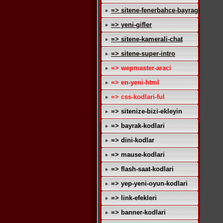
=> sitene-fenerbahce-bayragi
=> yeni-gifler
=> sitene-kamerali-chat
=> sitene-super-intro
=> wepmaster-araci
=> en-yeni-html
=> css-kodlari-ful
=> sitenize-bizi-ekleyin
=> bayrak-kodlari
=> dini-kodlar
=> mause-kodlari
=> flash-saat-kodlari
=> yep-yeni-oyun-kodlari
=> link-efekleri
=> banner-kodlari