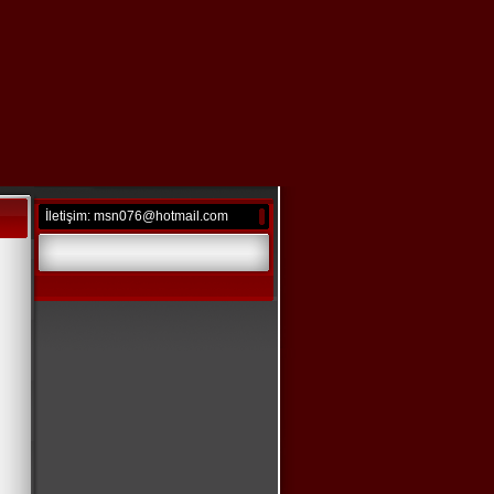
İletişim: msn076@hotmail.com