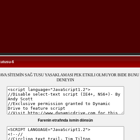
kutusu-6
AVA SİTEMİN SAĞ TUSU YASAKLAMASI PEK ETKILI OLMUYOR BIDE BUNU
DENEYIN
Farenin etrafında ismin dönsün