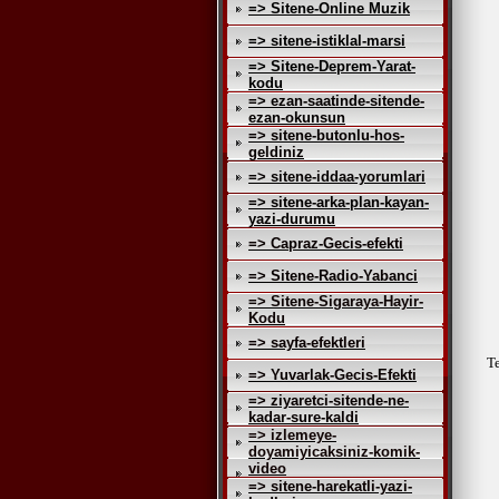
=> Sitene-Online Muzik
=> sitene-istiklal-marsi
=> Sitene-Deprem-Yarat-
kodu
=> ezan-saatinde-sitende-
ezan-okunsun
=> sitene-butonlu-hos-
geldiniz
=> sitene-iddaa-yorumlari
=> sitene-arka-plan-kayan-
yazi-durumu
=> Capraz-Gecis-efekti
=> Sitene-Radio-Yabanci
=> Sitene-Sigaraya-Hayir-
Kodu
=> sayfa-efektleri
Te
=> Yuvarlak-Gecis-Efekti
=> ziyaretci-sitende-ne-
kadar-sure-kaldi
=> izlemeye-
doyamiyicaksiniz-komik-
video
=> sitene-harekatli-yazi-