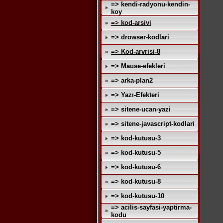
=> kendi-radyonu-kendin-
koy
=> kod-arsivi
=> drowser-kodlari
=> Kod-arvrisi-8
=> Mause-efekleri
=> arka-plan2
=> Yazı-Efekteri
=> sitene-ucan-yazi
=> sitene-javascript-kodlari
=> kod-kutusu-3
=> kod-kutusu-5
=> kod-kutusu-6
=> kod-kutusu-8
=> kod-kutusu-10
=> acilis-sayfasi-yaptirma-
kodu