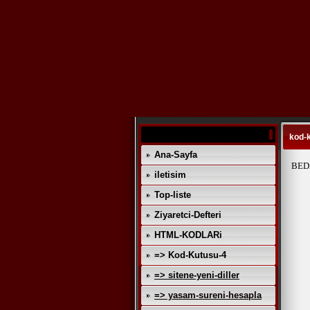
kod-
Ana-Sayfa
BED
iletisim
Top-liste
Ziyaretci-Defteri
HTML-KODLARi
=> Kod-Kutusu-4
=> sitene-yeni-diller
=> yasam-sureni-hesapla