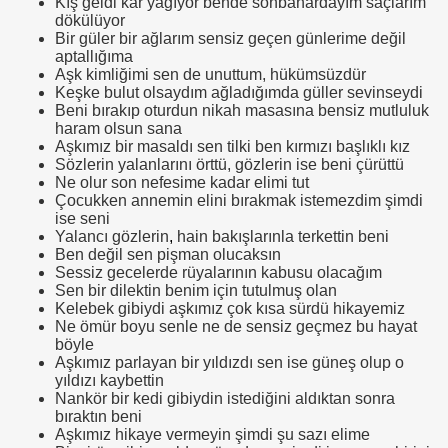
Kış geldi kar yağıyor bende sonbahardayım saçlarım
dökülüyor
Bir güler bir ağlarım sensiz geçen günlerime değil
aptallığıma
Aşk kimliğimi sen de unuttum, hükümsüzdür
Keşke bulut olsaydım ağladığımda güller sevinseydi
Beni bırakıp oturdun nikah masasına bensiz mutluluk
haram olsun sana
Aşkımız bir masaldı sen tilki ben kırmızı başlıklı kız
Sözlerin yalanlarını örttü, gözlerin ise beni çürüttü
Ne olur son nefesime kadar elimi tut
Çocukken annemin elini bırakmak istemezdim şimdi
ise seni
Yalancı gözlerin
,
hain bakışlarınla terkettin beni
Ben değil sen pişman olucaksın
Sessiz gecelerde rüyalarının kabusu olacağım
Sen bir dilektin benim için tutulmuş olan
Kelebek gibiydi aşkımız çok kısa sürdü hikayemiz
Ne ömür boyu senle ne de sensiz geçmez bu hayat
böyle
Aşkımız parlayan bir yıldızdı sen ise güneş olup o
yıldızı kaybettin
Nankör bir kedi gibiydin istediğini aldıktan sonra
bıraktın beni
Aşkımız hikaye vermeyin şimdi şu sazı elime