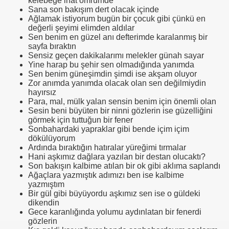
kelebeğe inat ömrümde
Sana son bakışım dert olacak içinde
Ağlamak istiyorum bugün bir çocuk gibi çünkü en
değerli şeyimi elimden aldılar
Sen benim en güzel anı defterimde karalanmış bir
sayfa bıraktın
Sensiz geçen dakikalarımı melekler günah sayar
Yine harap bu şehir sen olmadığında yanımda
Sen benim güneşimdin şimdi ise akşam oluyor
Zor anımda yanımda olacak olan sen değilmiydin
hayırsız
Para, mal, mülk yalan sensin benim için önemli olan
Sesin beni büyüten bir ninni gözlerin ise güzelliğini
görmek için tuttuğun bir fener
Sonbahardaki yapraklar gibi bende içim içim
dökülüyorum
Ardında bıraktığın hatıralar yüreğimi tırmalar
Hani aşkımız dağlara yazılan bir destan olucaktı?
Son bakışın kalbime atılan bir ok gibi aklıma saplandı
Ağaçlara yazmıştık adımızı ben ise kalbime
yazmıştım
Bir gül gibi büyüyordu aşkımız sen ise o güldeki
dikendin
Gece karanlığında yolumu aydınlatan bir fenerdi
gözlerin