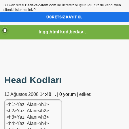
Bu web sitesi
Bedava-Sitem.com
ile ücretsiz oluşturuldu. Siz de kendi web
sitenizi ister misiniz?
ÜCRETSIZ KAYIT OL
tr.gg,html kod,bedava-sitem,css kod,pagerank sorgula,tr.gg soblonlar,css design,
Head Kodları
13 Ağustos 2008
14:48
|
.
|
0 yorum
| etiket: