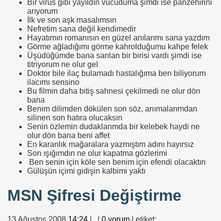
Bir virüs gibi yayıldın vücuduma şimdi ise panzehirini
arıyorum
İlk ve son aşk masalımsın
Nefretim sana değil kendimedir
Hayatımın romanısın en güzel anılarımı sana yazdım
Görme ağladığımı görme kahrolduğumu kahpe felek
Üşüdüğümde bana sarılan bir birisi vardı şimdi ise
titriyorum ne olur gel
Doktor bile ilaç bulamadı hastalığıma ben biliyorum
ilacımı sensino
Bu filmin daha bitiş sahnesi çekilmedi ne olur dön
bana
Benim dilimden dökülen son söz, anımalarımdan
silinen son hatıra olucaksın
Senin özlemin dudaklarımda bir kelebek haydi ne
olur dön bana beni affet
En karanlık mağaralara yazmıştım adını hayırsız
Son ışığımdın ne olur kapatma gözlerimi
Ben senin için köle sen benim için efendi olacaktın
Gülüşün içimi gidişin kalbimi yaktı
MSN Şifresi Değiştirme
13 Ağustos 2008
14:24
|
.
|
0 yorum
| etiket: