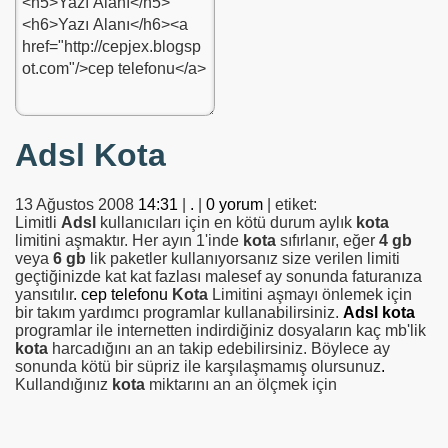
Adsl Kota
kunsun
13 Ağustos 2008
14:31
|
.
|
0 yorum
| etiket:
Limitli
Adsl
kullanıcıları için en kötü durum aylık
kota
limitini aşmaktır. Her ayın 1'inde
kota
sıfırlanır, eğer
4 gb
veya
6 gb
lik paketler kullanıyorsanız size verilen limiti
geçtiğinizde kat kat fazlası malesef ay sonunda faturanıza
yansıtılır
.
cep telefonu
Kota
Limitini aşmayı önlemek için
urumu
bir takım yardımcı programlar kullanabilirsiniz.
Adsl kota
programlar ile internetten indirdiğiniz dosyaların kaç mb'lik
kota
harcadığını an an takip edebilirsiniz. Böylece ay
sonunda kötü bir süpriz ile karşılaşmamış olursunuz
.
Kullandığınız
kota
miktarını an an ölçmek için