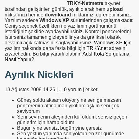
TRKY-Netmetre
trky.net
tarafından geliştirilen günlük, aylık olarak hem
upload
miktarınızı hemde
downloand
miktarınızı öğrenebilirsiniz.
Yazılım sadece
Windows XP
sürümlerinden çalışmaktadır
.
Geniş seçenek özellikleri ile yazılımın görünümünü
istediğiniz şekilde ayarlayabilirsiniz. Kontrol pencerelerini
isterseniz tamamen gizleyebilir ya da grafiksel olarak
devamlı açık kalmasını sağlayabilirsiniz.
Windows XP İçin
yazılım hakkında daha fazla bilgi için
TRKY.net
adresini
ziyaret edin. Bu bilgi yararlı olabilir:
Adsl Kota Sorgulama
Nasıl Yapılır?
Ayrılık Nickleri
13 Ağustos 2008
14:26
|
.
|
0 yorum
| etiket:
Güneş soldu akşam oluyor yine sen gelmezsen
penceremin altına inan yıkılırım aşkım seni çok
seviyorum
Seni sevmenin ateşinden kül oldum
,
sensiz geçen
günlerim için harap oldum
Bugün yine sensiz
,
bugün yine çaresiz
Sen yoktun yanımda sen yoktun en zor günümde