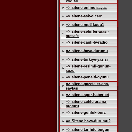
kodlari
=> sitene-online-sayac
=> sitene-ask-olcerr
=> sitene-mp3-kodu1
=> sitene-sehirler-arasi-
mesafe
=> sitene-canli-tv-radio
=> sitene-hava-durumu
=> sitene-turkiye-yazisi
=> sitene-resimli-gunun-
sozu
=> sitene-penalti-oyunu
=> sitene-gazeteler-ana-
sayfasi
=> sitene-spor-haberleri
=> sitene-coklu-arama-
moturu
=> sitene-gunluk-burc
=> Sitene hava-durumu2
=> sitene-tarihde-bugun