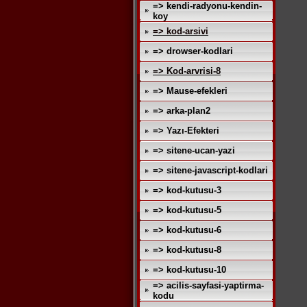
=> kendi-radyonu-kendin-
koy
=> kod-arsivi
=> drowser-kodlari
=> Kod-arvrisi-8
=> Mause-efekleri
=> arka-plan2
=> Yazı-Efekteri
=> sitene-ucan-yazi
=> sitene-javascript-kodlari
=> kod-kutusu-3
=> kod-kutusu-5
=> kod-kutusu-6
=> kod-kutusu-8
=> kod-kutusu-10
=> acilis-sayfasi-yaptirma-
kodu