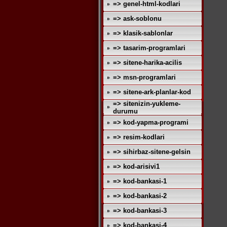
=> genel-html-kodlari
=> ask-soblonu
=> klasik-sablonlar
=> tasarim-programlari
=> sitene-harika-acilis
=> msn-programlari
=> sitene-ark-planlar-kod
=> sitenizin-yukleme-
durumu
=> kod-yapma-programi
=> resim-kodlari
=> sihirbaz-sitene-gelsin
=> kod-arisivi1
=> kod-bankasi-1
=> kod-bankasi-2
=> kod-bankasi-3
=> kod-bankasi-4