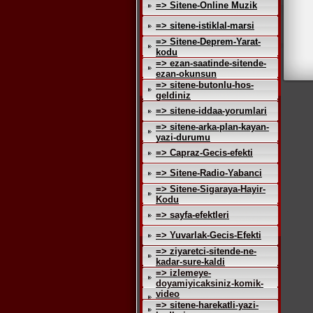
=> Sitene-Online Muzik
=> sitene-istiklal-marsi
=> Sitene-Deprem-Yarat-
kodu
=> ezan-saatinde-sitende-
ezan-okunsun
=> sitene-butonlu-hos-
geldiniz
=> sitene-iddaa-yorumlari
=> sitene-arka-plan-kayan-
yazi-durumu
=> Capraz-Gecis-efekti
=> Sitene-Radio-Yabanci
=> Sitene-Sigaraya-Hayir-
Kodu
=> sayfa-efektleri
=> Yuvarlak-Gecis-Efekti
=> ziyaretci-sitende-ne-
kadar-sure-kaldi
=> izlemeye-
doyamiyicaksiniz-komik-
video
=> sitene-harekatli-yazi-