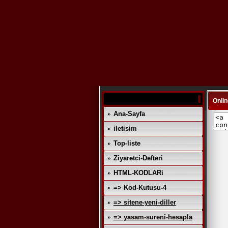
Onli
Ana-Sayfa
iletisim
Top-liste
Ziyaretci-Defteri
HTML-KODLARi
=> Kod-Kutusu-4
=> sitene-yeni-diller
=> yasam-sureni-hesapla