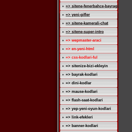
=> sitene-fenerbahce-bayragi
=> yeni-gifler
=> sitene-kamerali-chat
=> sitene-super-intro
=> wepmaster-araci
=> en-yeni-html
=> css-kodlari-ful
=> sitenize-bizi-ekleyin
=> bayrak-kodlari
=> dini-kodlar
=> mause-kodlari
=> flash-saat-kodlari
=> yep-yeni-oyun-kodlari
=> link-efekleri
=> banner-kodlari