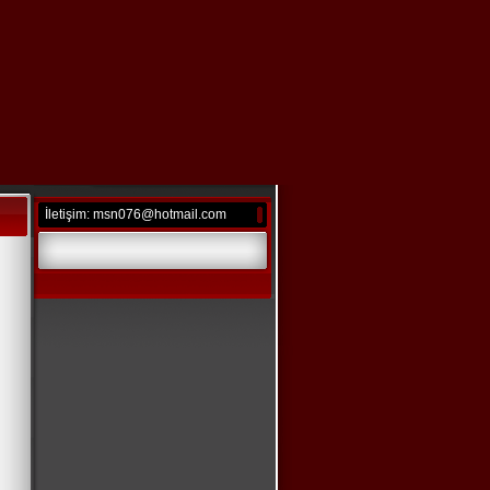
İletişim: msn076@hotmail.com